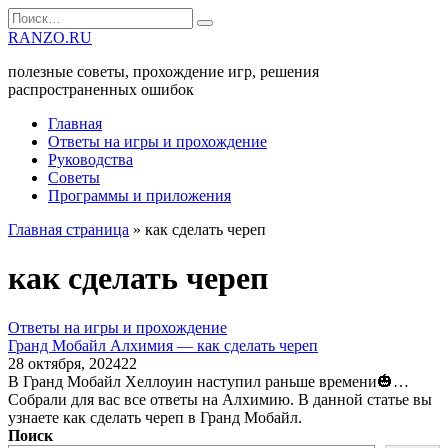
Перейти
Search
к
for:
RANZO.RU
содержанию
полезные советы, прохождение игр, решения
распространенных ошибок
Главная
Ответы на игры и прохождение
Руководства
Советы
Программы и приложения
Главная страница
»
как сделать череп
как сделать череп
Ответы на игры и прохождение
Гранд Мобайл Алхимия — как сделать череп
28 октября, 2024
22
В Гранд Мобайл Хеллоуин наступил раньше времени🎃…
Собрали для вас все ответы на Алхимию. В данной статье вы
узнаете как сделать череп в Гранд Мобайл.
Поиск