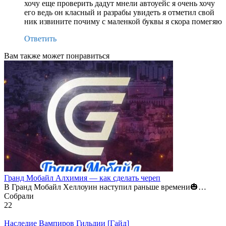
хочу еще проверить дадут мнели автоуейс я очень хочу
его ведь он класный и разрабы увидеть я отметил свой
ник извините почиму с маленкой буквы я скора помегяю
Ответить
Вам также может понравиться
Гранд Мобайл Алхимия — как сделать череп
В Гранд Мобайл Хеллоуин наступил раньше времени🎃…
Собрали
22
Наследие Вампиров Гильдии [Гайд]