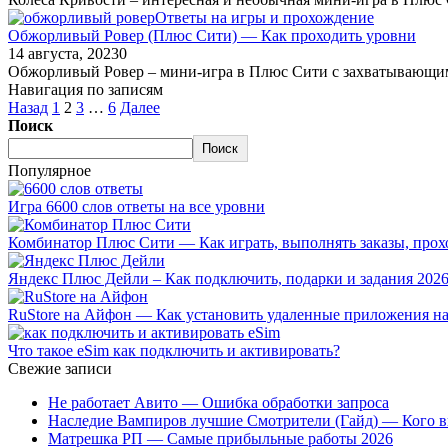
Ответы на игры и прохождение
Обжорливый Ровер (Плюс Сити) — Как проходить уровни
14 августа, 2023
0
Обжорливый Ровер – мини-игра в Плюс Сити с захватывающим 
Навигация по записям
Назад
1
2
3
…
6
Далее
Поиск
Поиск
Популярное
Игра 6600 слов ответы на все уровни
Комбинатор Плюс Сити — Как играть, выполнять заказы, прох
Яндекс Плюс Дейли – Как подключить, подарки и задания 202
RuStore на Айфон — Как установить удаленные приложения на 
Что такое eSim как подключить и активировать?
Свежие записи
Не работает Авито — Ошибка обработки запроса
Наследие Вампиров лучшие Смотрители (Гайд) — Кого в
Матрешка РП — Самые прибыльные работы 2026