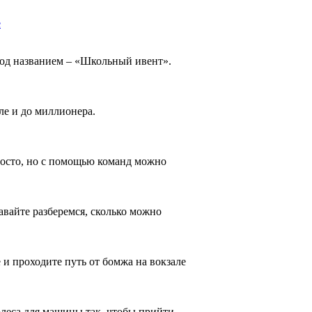
е
под названием – «Школьный ивент».
ле и до миллионера.
просто, но с помощью команд можно
авайте разберемся, сколько можно
 и проходите путь от бомжа на вокзале
олеса для машины так, чтобы прийти