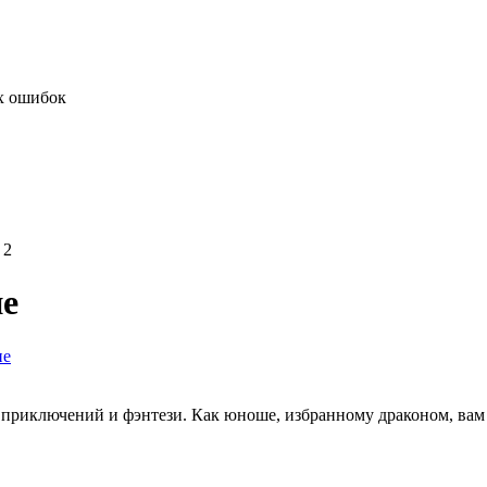
х ошибок
 2
ие
ие
 приключений и фэнтези. Как юноше, избранному драконом, вам