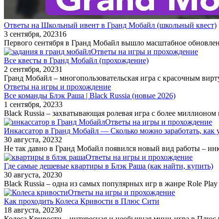
Ответы на Школьный ивент в Гранд Мобайл (школьный квест)
3 сентября, 2023
16
Первого сентября в Гранд Мобайл вышло масштабное обновлени
Ответы на игры и прохождение
Все квесты в Гранд Мобайл (прохождение)
2 сентября, 2023
1
Гранд Мобайл – многопользовательская игра с красочным вирт
Ответы на игры и прохождение
Все команды Блэк Раша | Black Russia (новые 2026)
1 сентября, 2023
3
Black Russia – захватывающая ролевая игра с более миллионом
Ответы на игры и прохождение
Инкассатор в Гранд Мобайл — Сколько можно заработать, как 
30 августа, 2023
2
Не так давно в Гранд Мобайл появился новый вид работы – инк
Ответы на игры и прохождение
Где самые дешевые квартиры в Блэк Раша (как найти, купить)
30 августа, 2023
0
Black Russia – одна из самых популярных игр в жанре Role Pl
Ответы на игры и прохождение
Как проходить Колеса Кривости в Плюс Сити
18 августа, 2023
0
Колеса Кривости – интересная и необычная мини-игра в Плюс С