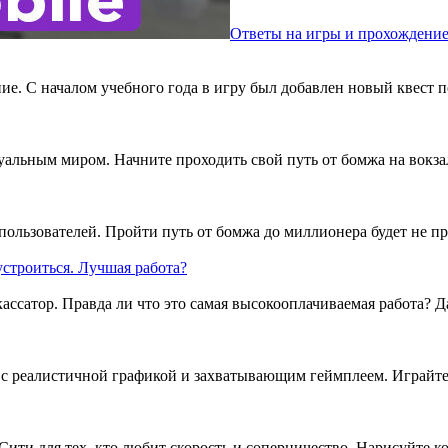
Ответы на игры и прохождени
е. С началом учебного года в игру был добавлен новый квест 
уальным миром. Начните проходить свой путь от бомжа на вокза
 пользователей. Пройти путь от бомжа до миллионера будет не 
устроиться. Лучшая работа?
ассатор. Правда ли что это самая высокооплачиваемая работа? Д
ay с реалистичной графикой и захватывающим геймплеем. Играйте
ити для тех, кто любит скорость и соперничество. Нарисуйте к