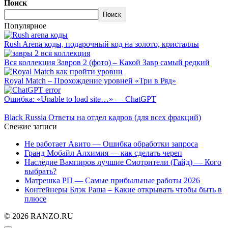
Поиск
Поиск
Популярное
Rush Arena коды, подарочный код на золото, кристаллы
Вся коллекция Завров 2 (фото) – Какой Завр самый редкий
Royal Match – Прохождение уровней «Три в Ряд»
Ошибка: «Unable to load site…» — ChatGPT
Black Russia Ответы на отдел кадров (для всех фракций)
Свежие записи
Не работает Авито — Ошибка обработки запроса
Гранд Мобайл Алхимия — как сделать череп
Наследие Вампиров лучшие Смотрители (Гайд) — Кого
выбрать?
Матрешка РП — Самые прибыльные работы 2026
Контейнеры Блэк Раша – Какие открывать чтобы быть в
плюсе
© 2026 RANZO.RU