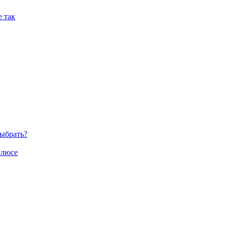
 так
ыбрать?
плюсе