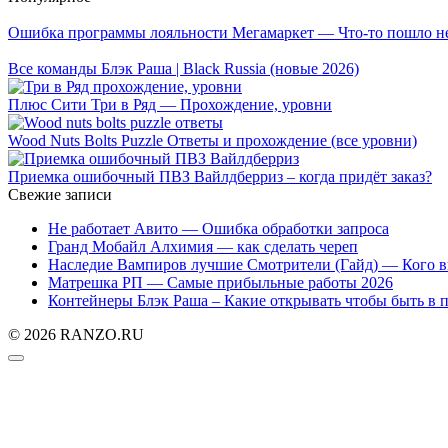
Ошибка программы лояльности Мегамаркет — Что-то пошло не
Все команды Блэк Раша | Black Russia (новые 2026)
Плюс Сити Три в Ряд — Прохождение, уровни
Wood Nuts Bolts Puzzle Ответы и прохождение (все уровни)
Приемка ошибочный ПВЗ Вайлдберриз – когда придёт заказ?
Свежие записи
Не работает Авито — Ошибка обработки запроса
Гранд Мобайл Алхимия — как сделать череп
Наследие Вампиров лучшие Смотрители (Гайд) — Кого в
Матрешка РП — Самые прибыльные работы 2026
Контейнеры Блэк Раша – Какие открывать чтобы быть в 
© 2026 RANZO.RU