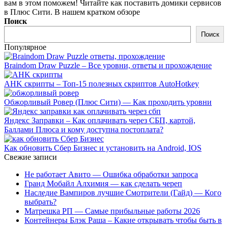
вам в этом поможем! Читайте как поставить домики сервисов
в Плюс Сити. В нашем кратком обзоре
Поиск
Поиск
Популярное
Braindom Draw Puzzle – Все уровни, ответы и прохождение
AHK скрипты – Топ-15 полезных скриптов AutoHotkey
Обжорливый Ровер (Плюс Сити) — Как проходить уровни
Яндекс Заправки – Как оплачивать через СБП, картой,
Баллами Плюса и кому доступна постоплата?
Как обновить Сбер Бизнес и установить на Android, IOS
Свежие записи
Не работает Авито — Ошибка обработки запроса
Гранд Мобайл Алхимия — как сделать череп
Наследие Вампиров лучшие Смотрители (Гайд) — Кого
выбрать?
Матрешка РП — Самые прибыльные работы 2026
Контейнеры Блэк Раша – Какие открывать чтобы быть в