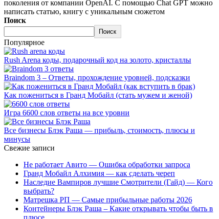
поколения от компании OpenAI. С помощью Chat GPT можно
написать статью, книгу с уникальным сюжетом
Поиск
Поиск
Популярное
Rush Arena коды, подарочный код на золото, кристаллы
Braindom 3 – Ответы, прохождение уровней, подсказки
Как пожениться в Гранд Мобайл (стать мужем и женой)
Игра 6600 слов ответы на все уровни
Все бизнесы Блэк Раша — прибыль, стоимость, плюсы и
минусы
Свежие записи
Не работает Авито — Ошибка обработки запроса
Гранд Мобайл Алхимия — как сделать череп
Наследие Вампиров лучшие Смотрители (Гайд) — Кого
выбрать?
Матрешка РП — Самые прибыльные работы 2026
Контейнеры Блэк Раша – Какие открывать чтобы быть в
плюсе