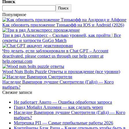
Поиск
Поиск
Популярное
Как обновить приложение Тинькофф на IOS и Android (2026)
Три в ряд Алиэкспресс – Сколько уровней, как пройти | Все
секреты и хитрости GoGo Match
Что делать, если заблокировали в Chat GPT – Account
deactivated. please contact us through our help center at
help.openai.com
Wood Nuts Bolts Puzzle Ответы и прохождение (все уровни)
Наследие Вампиров лучшие Смотрители (Гайд) — Кого
выбрать?
Свежие записи
Не работает Авито — Ошибка обработки запроса
Гранд Мобайл Алхимия — как сделать череп
Наследие Вампиров лучшие Смотрители (Гайд) — Кого
выбрать?
Матрешка РП — Самые прибыльные работы 2026
Контейнеры Блэк Раша – Какие открывать чтобы быть в