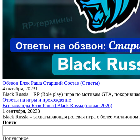
Обзвон Блэк Раша Старший Состав (Ответы)
4 октября, 2023
1
Black Russia – RP (Role play)-игра по мотивам GTA, покоривш
Ответы на игры и прохождение
Все команды Блэк Раша | Black Russia (новые 2026)
1 сентября, 2023
3
Black Russia – захватывающая ролевая игра с более миллионом
Поиск
Популярное