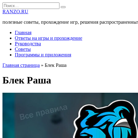
Перейти
Search
к
for:
RANZO.RU
содержанию
полезные советы, прохождение игр, решения распространенны
Главная
Ответы на игры и прохождение
Руководства
Советы
Программы и приложения
Главная страница
»
Блек Раша
Блек Раша