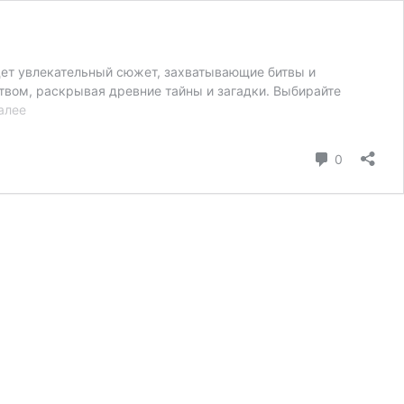
дет увлекательный сюжет, захватывающие битвы и
твом, раскрывая древние тайны и загадки. Выбирайте
Наследие
алее
Вампиров
Гильдии
коммента
0
[Гайд]